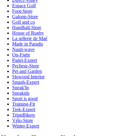
Direct-Volley
Espace Golf
Foot-Store
Galopp-Store
Golf and co
Handball-Store
House of Rugby
La sellerie de Maé
Made in Paradis
Nauti-wave
On-Fight
Padel-Expert
Pecheur-Store
Pet and Garden
Slowood Interior
Smash-Expert
Sneak'In
Sneakids
Sport is good
Training-Fit
Trek-Expert
TripnBikers
Vélo-Store
Winter-Expert