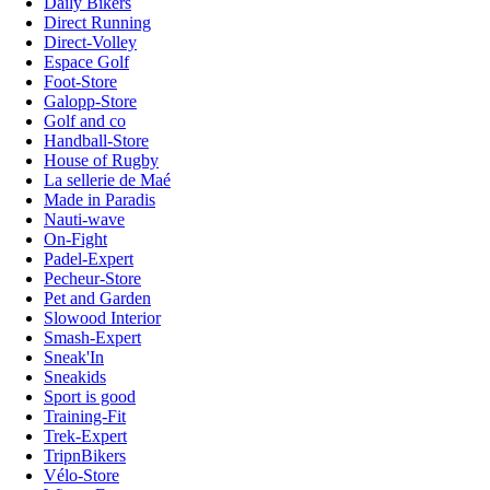
Daily Bikers
Direct Running
Direct-Volley
Espace Golf
Foot-Store
Galopp-Store
Golf and co
Handball-Store
House of Rugby
La sellerie de Maé
Made in Paradis
Nauti-wave
On-Fight
Padel-Expert
Pecheur-Store
Pet and Garden
Slowood Interior
Smash-Expert
Sneak'In
Sneakids
Sport is good
Training-Fit
Trek-Expert
TripnBikers
Vélo-Store