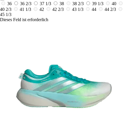
36
36 2/3
37 1/3
38
38 2/3
39 1/3
40
40 2/3
41 1/3
42
42 2/3
43 1/3
44
44 2/3
45 1/3
Dieses Feld ist erforderlich