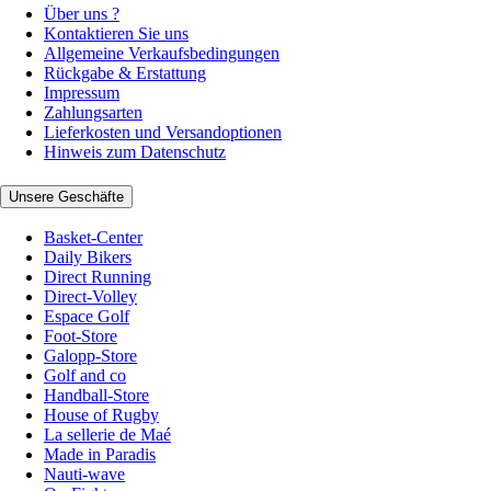
Über uns ?
Kontaktieren Sie uns
Allgemeine Verkaufsbedingungen
Rückgabe & Erstattung
Impressum
Zahlungsarten
Lieferkosten und Versandoptionen
Hinweis zum Datenschutz
Unsere Geschäfte
Basket-Center
Daily Bikers
Direct Running
Direct-Volley
Espace Golf
Foot-Store
Galopp-Store
Golf and co
Handball-Store
House of Rugby
La sellerie de Maé
Made in Paradis
Nauti-wave