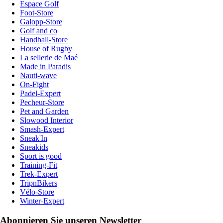
Espace Golf
Foot-Store
Galopp-Store
Golf and co
Handball-Store
House of Rugby
La sellerie de Maé
Made in Paradis
Nauti-wave
On-Fight
Padel-Expert
Pecheur-Store
Pet and Garden
Slowood Interior
Smash-Expert
Sneak'In
Sneakids
Sport is good
Training-Fit
Trek-Expert
TripnBikers
Vélo-Store
Winter-Expert
Abonnieren Sie unseren Newsletter