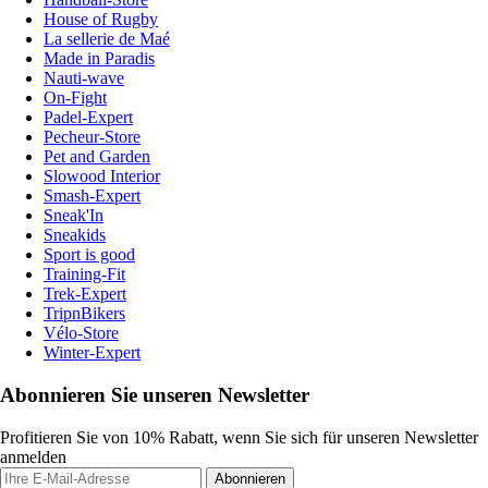
House of Rugby
La sellerie de Maé
Made in Paradis
Nauti-wave
On-Fight
Padel-Expert
Pecheur-Store
Pet and Garden
Slowood Interior
Smash-Expert
Sneak'In
Sneakids
Sport is good
Training-Fit
Trek-Expert
TripnBikers
Vélo-Store
Winter-Expert
Abonnieren Sie unseren Newsletter
Profitieren Sie von 10% Rabatt, wenn Sie sich für unseren Newsletter
anmelden
Abonnieren