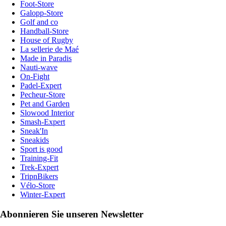
Foot-Store
Galopp-Store
Golf and co
Handball-Store
House of Rugby
La sellerie de Maé
Made in Paradis
Nauti-wave
On-Fight
Padel-Expert
Pecheur-Store
Pet and Garden
Slowood Interior
Smash-Expert
Sneak'In
Sneakids
Sport is good
Training-Fit
Trek-Expert
TripnBikers
Vélo-Store
Winter-Expert
Abonnieren Sie unseren Newsletter