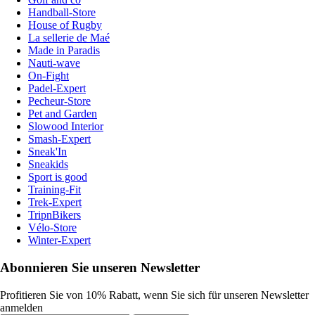
Handball-Store
House of Rugby
La sellerie de Maé
Made in Paradis
Nauti-wave
On-Fight
Padel-Expert
Pecheur-Store
Pet and Garden
Slowood Interior
Smash-Expert
Sneak'In
Sneakids
Sport is good
Training-Fit
Trek-Expert
TripnBikers
Vélo-Store
Winter-Expert
Abonnieren Sie unseren Newsletter
Profitieren Sie von 10% Rabatt, wenn Sie sich für unseren Newsletter
anmelden