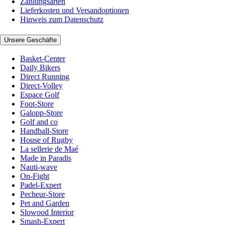
Zahlungsarten
Lieferkosten und Versandoptionen
Hinweis zum Datenschutz
Unsere Geschäfte
Basket-Center
Daily Bikers
Direct Running
Direct-Volley
Espace Golf
Foot-Store
Galopp-Store
Golf and co
Handball-Store
House of Rugby
La sellerie de Maé
Made in Paradis
Nauti-wave
On-Fight
Padel-Expert
Pecheur-Store
Pet and Garden
Slowood Interior
Smash-Expert