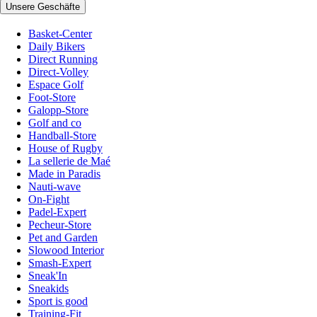
Unsere Geschäfte
Basket-Center
Daily Bikers
Direct Running
Direct-Volley
Espace Golf
Foot-Store
Galopp-Store
Golf and co
Handball-Store
House of Rugby
La sellerie de Maé
Made in Paradis
Nauti-wave
On-Fight
Padel-Expert
Pecheur-Store
Pet and Garden
Slowood Interior
Smash-Expert
Sneak'In
Sneakids
Sport is good
Training-Fit