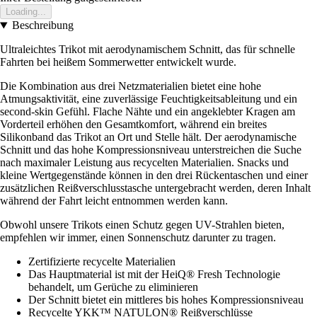
Loading...
Beschreibung
Ultraleichtes Trikot mit aerodynamischem Schnitt, das für schnelle
Fahrten bei heißem Sommerwetter entwickelt wurde.
Die Kombination aus drei Netzmaterialien bietet eine hohe
Atmungsaktivität, eine zuverlässige Feuchtigkeitsableitung und ein
second-skin Gefühl. Flache Nähte und ein angeklebter Kragen am
Vorderteil erhöhen den Gesamtkomfort, während ein breites
Silikonband das Trikot an Ort und Stelle hält. Der aerodynamische
Schnitt und das hohe Kompressionsniveau unterstreichen die Suche
nach maximaler Leistung aus recycelten Materialien. Snacks und
kleine Wertgegenstände können in den drei Rückentaschen und einer
zusätzlichen Reißverschlusstasche untergebracht werden, deren Inhalt
während der Fahrt leicht entnommen werden kann.
Obwohl unsere Trikots einen Schutz gegen UV-Strahlen bieten,
empfehlen wir immer, einen Sonnenschutz darunter zu tragen.
Zertifizierte recycelte Materialien
Das Hauptmaterial ist mit der HeiQ® Fresh Technologie
behandelt, um Gerüche zu eliminieren
Der Schnitt bietet ein mittleres bis hohes Kompressionsniveau
Recycelte YKK™ NATULON® Reißverschlüsse