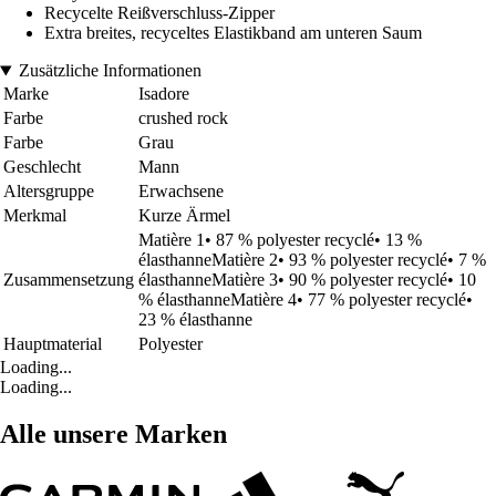
Recycelte Reißverschluss-Zipper
Extra breites, recyceltes Elastikband am unteren Saum
Zusätzliche Informationen
Marke
Isadore
Farbe
crushed rock
Farbe
Grau
Geschlecht
Mann
Altersgruppe
Erwachsene
Merkmal
Kurze Ärmel
Matière 1• 87 % polyester recyclé• 13 %
élasthanneMatière 2• 93 % polyester recyclé• 7 %
Zusammensetzung
élasthanneMatière 3• 90 % polyester recyclé• 10
% élasthanneMatière 4• 77 % polyester recyclé•
23 % élasthanne
Hauptmaterial
Polyester
Loading...
Loading...
Alle unsere Marken