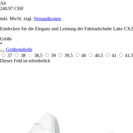
Ab
240,97 CHF
inkl. MwSt. zzgl.
Versandkosten
Entdecken Sie die Eleganz und Leistung der Fahrradschuhe Lake CX21C
Größe
*
Größentabelle
37
38
38,5
39
39,5
40
40,5
41
41,
Dieses Feld ist erforderlich