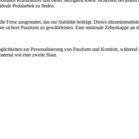
len Krafttransfer und bietet Steifigkeit sowie Sicherheit bei jedem Pe
ideale Pedalarbeit zu finden.
e Ferse ausgestattet, das zur Stabilität beiträgt. Dieses ultraminimalis
e sichere Passform zu gewährleisten. Eine minimale Zehenkappe an der
glichkeiten zur Personalisierung von Passform und Komfort, während si
aterial wie eine zweite Haut.