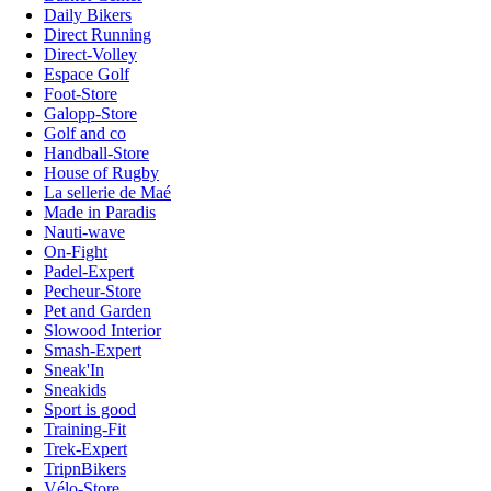
Daily Bikers
Direct Running
Direct-Volley
Espace Golf
Foot-Store
Galopp-Store
Golf and co
Handball-Store
House of Rugby
La sellerie de Maé
Made in Paradis
Nauti-wave
On-Fight
Padel-Expert
Pecheur-Store
Pet and Garden
Slowood Interior
Smash-Expert
Sneak'In
Sneakids
Sport is good
Training-Fit
Trek-Expert
TripnBikers
Vélo-Store