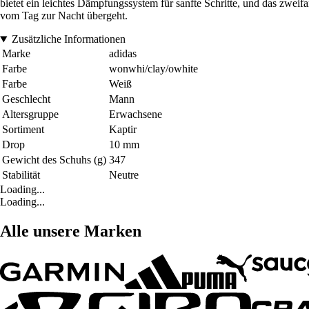
bietet ein leichtes Dämpfungssystem für sanfte Schritte, und das zweif
vom Tag zur Nacht übergeht.
Zusätzliche Informationen
Marke
adidas
Farbe
wonwhi/clay/owhite
Farbe
Weiß
Geschlecht
Mann
Altersgruppe
Erwachsene
Sortiment
Kaptir
Drop
10 mm
Gewicht des Schuhs (g)
347
Stabilität
Neutre
Loading...
Loading...
Alle unsere Marken