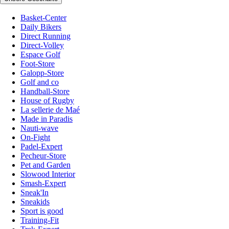
Basket-Center
Daily Bikers
Direct Running
Direct-Volley
Espace Golf
Foot-Store
Galopp-Store
Golf and co
Handball-Store
House of Rugby
La sellerie de Maé
Made in Paradis
Nauti-wave
On-Fight
Padel-Expert
Pecheur-Store
Pet and Garden
Slowood Interior
Smash-Expert
Sneak'In
Sneakids
Sport is good
Training-Fit