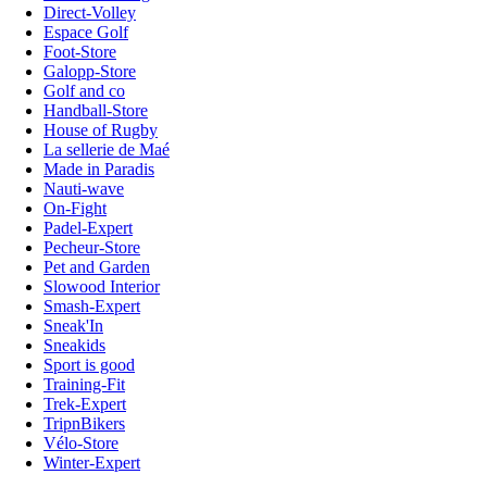
Direct-Volley
Espace Golf
Foot-Store
Galopp-Store
Golf and co
Handball-Store
House of Rugby
La sellerie de Maé
Made in Paradis
Nauti-wave
On-Fight
Padel-Expert
Pecheur-Store
Pet and Garden
Slowood Interior
Smash-Expert
Sneak'In
Sneakids
Sport is good
Training-Fit
Trek-Expert
TripnBikers
Vélo-Store
Winter-Expert