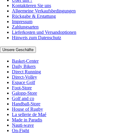
Über uns ?
Kontaktieren Sie uns
Allgemeine Verkaufsbedingungen
Rückgabe & Erstattung
Impressum
Zahlungsarten
Lieferkosten und Versandoptionen
Hinweis zum Datenschutz
Unsere Geschäfte
Basket-Center
Daily Bikers
Direct Running
Direct-Volley
Espace Golf
Foot-Store
Galopp-Store
Golf and co
Handball-Store
House of Rugby
La sellerie de Maé
Made in Paradis
Nauti-wave
On-Fight