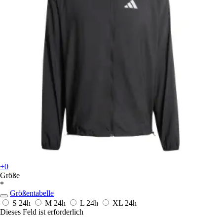
+0
Größe
*
Größentabelle
S
24h
M
24h
L
24h
XL
24h
Dieses Feld ist erforderlich