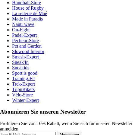
Handball-Store
House of Rugby
La sellerie de Maé
Made in Paradis
Nauti-wave
On-Fight
Padel-Expert
Pecheur-Store
Pet and Garden
Slowood Interior
Smash-Expert
Sneak'In
Sneakids
Sport is good
Training-Fit
Trek-Expert
TripnBikers
Vélo-Store
Winter-Expert
Abonnieren Sie unseren Newsletter
Profitieren Sie von 10% Rabatt, wenn Sie sich für unseren Newsletter
anmelden
Abonnieren