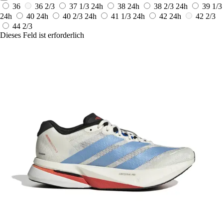
36
36 2/3
37 1/3
24h
38
24h
38 2/3
24h
39 1/3
24h
40
24h
40 2/3
24h
41 1/3
24h
42
24h
42 2/3
44 2/3
Dieses Feld ist erforderlich