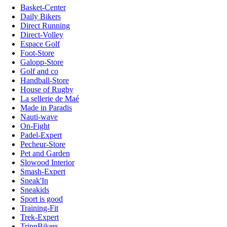
Basket-Center
Daily Bikers
Direct Running
Direct-Volley
Espace Golf
Foot-Store
Galopp-Store
Golf and co
Handball-Store
House of Rugby
La sellerie de Maé
Made in Paradis
Nauti-wave
On-Fight
Padel-Expert
Pecheur-Store
Pet and Garden
Slowood Interior
Smash-Expert
Sneak'In
Sneakids
Sport is good
Training-Fit
Trek-Expert
TripnBikers