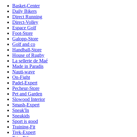
Basket-Center
Daily Bikers
Direct Running
Direct-Volley
Espace Golf
Foot-Store
Galopp-Store
Golf and co
Handball-Store
House of Rugby
La sellerie de Maé
Made in Paradis
Nauti-wave
On-Fight
Padel-Expert
Pecheur-Store
Pet and Garden
Slowood Interior
Smash-Expert
Sneak'In
Sneakids
Sport is good
Training-Fit
Trek-Expert