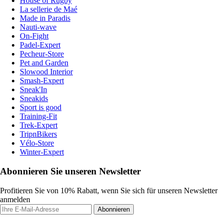
House of Rugby
La sellerie de Maé
Made in Paradis
Nauti-wave
On-Fight
Padel-Expert
Pecheur-Store
Pet and Garden
Slowood Interior
Smash-Expert
Sneak'In
Sneakids
Sport is good
Training-Fit
Trek-Expert
TripnBikers
Vélo-Store
Winter-Expert
Abonnieren Sie unseren Newsletter
Profitieren Sie von 10% Rabatt, wenn Sie sich für unseren Newsletter
anmelden
Abonnieren