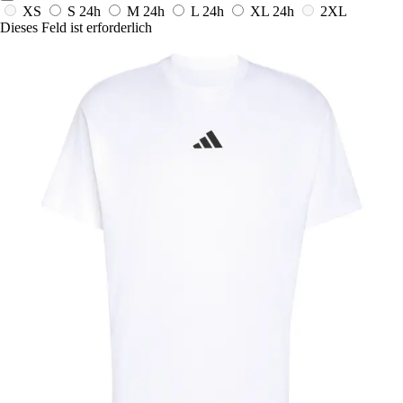
XS
S
24h
M
24h
L
24h
XL
24h
2XL
Dieses Feld ist erforderlich