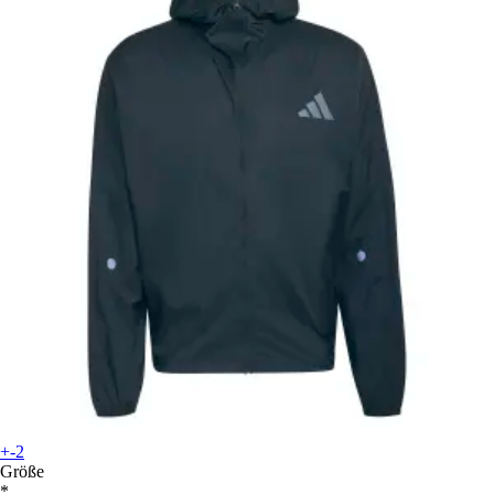
+-2
Größe
*