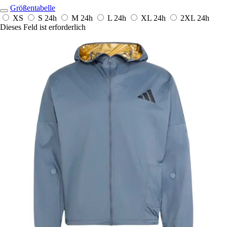
Größentabelle
XS
S
24h
M
24h
L
24h
XL
24h
2XL
24h
Dieses Feld ist erforderlich