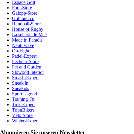
Espace Golf
Foot-Store
Galopp-Store
Golf and co
Handball-Store
House of Rugby
La sellerie de Maé
Made in Paradis
Nauti-wave
On-Fight
Padel-Expert
Pecheur-Store
Pet and Garden
Slowood Interior
Smash-Expert
Sneak'In
Sneakids
Sport is good
Training-Fit
Trek-Expert
TripnBikers
Vélo-Store
Winter-Expert
Abonnieren Sie unseren Newsletter