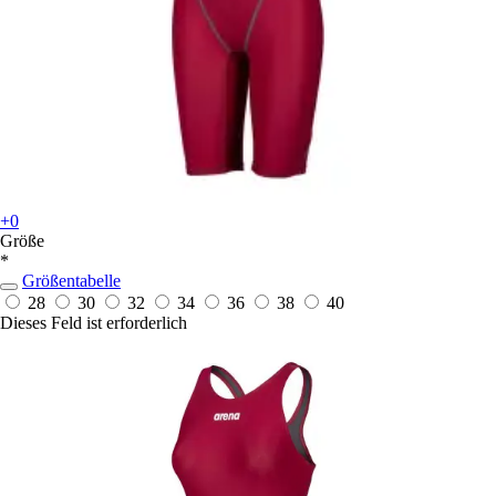
+0
Größe
*
Größentabelle
28
30
32
34
36
38
40
Dieses Feld ist erforderlich