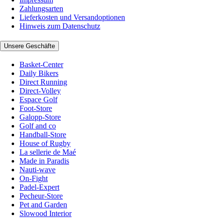
Zahlungsarten
Lieferkosten und Versandoptionen
Hinweis zum Datenschutz
Unsere Geschäfte
Basket-Center
Daily Bikers
Direct Running
Direct-Volley
Espace Golf
Foot-Store
Galopp-Store
Golf and co
Handball-Store
House of Rugby
La sellerie de Maé
Made in Paradis
Nauti-wave
On-Fight
Padel-Expert
Pecheur-Store
Pet and Garden
Slowood Interior