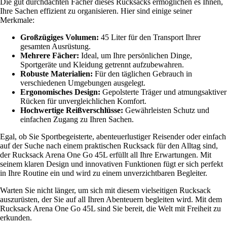
Die gut durchdachten Fächer dieses Rucksacks ermöglichen es Ihnen,
Ihre Sachen effizient zu organisieren. Hier sind einige seiner
Merkmale:
Großzügiges Volumen:
45 Liter für den Transport Ihrer
gesamten Ausrüstung.
Mehrere Fächer:
Ideal, um Ihre persönlichen Dinge,
Sportgeräte und Kleidung getrennt aufzubewahren.
Robuste Materialien:
Für den täglichen Gebrauch in
verschiedenen Umgebungen ausgelegt.
Ergonomisches Design:
Gepolsterte Träger und atmungsaktiver
Rücken für unvergleichlichen Komfort.
Hochwertige Reißverschlüsse:
Gewährleisten Schutz und
einfachen Zugang zu Ihren Sachen.
Egal, ob Sie Sportbegeisterte, abenteuerlustiger Reisender oder einfach
auf der Suche nach einem praktischen Rucksack für den Alltag sind,
der Rucksack Arena One Go 45L erfüllt all Ihre Erwartungen. Mit
seinem klaren Design und innovativen Funktionen fügt er sich perfekt
in Ihre Routine ein und wird zu einem unverzichtbaren Begleiter.
Warten Sie nicht länger, um sich mit diesem vielseitigen Rucksack
auszurüsten, der Sie auf all Ihren Abenteuern begleiten wird. Mit dem
Rucksack Arena One Go 45L sind Sie bereit, die Welt mit Freiheit zu
erkunden.