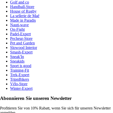
Golf and co
Handball-Store
House of Rugby
La sellerie de Maé
Made in Paradis
Nauti-wave
On-Fight
Padel-Expert
Pecheur-Store
Pet and Garden
Slowood Interior
Smash-Expert
Sneak'In
Sneakids
Sport is good
Training-Fit
Trek-Expert
TripnBikers
Vélo-Store
Winter-Expert
Abonnieren Sie unseren Newsletter
Profitieren Sie von 10% Rabatt, wenn Sie sich für unseren Newsletter
anmelden