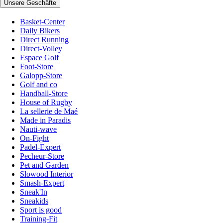
Unsere Geschäfte
Basket-Center
Daily Bikers
Direct Running
Direct-Volley
Espace Golf
Foot-Store
Galopp-Store
Golf and co
Handball-Store
House of Rugby
La sellerie de Maé
Made in Paradis
Nauti-wave
On-Fight
Padel-Expert
Pecheur-Store
Pet and Garden
Slowood Interior
Smash-Expert
Sneak'In
Sneakids
Sport is good
Training-Fit