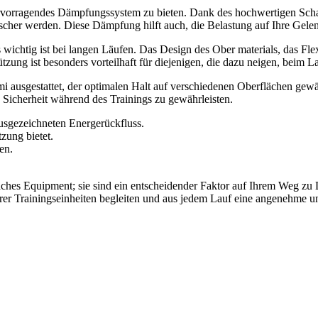
ervorragendes Dämpfungssystem zu bieten. Dank des hochwertigen Schau
her werden. Diese Dämpfung hilft auch, die Belastung auf Ihre Gelenk
ichtig ist bei langen Läufen. Das Design des Ober materials, das Flexib
tzung ist besonders vorteilhaft für diejenigen, die dazu neigen, beim L
 ausgestattet, der optimalen Halt auf verschiedenen Oberflächen gewäh
 Sicherheit während des Trainings zu gewährleisten.
usgezeichneten Energerückfluss.
tzung bietet.
en.
hes Equipment; sie sind ein entscheidender Faktor auf Ihrem Weg zu L
hrer Trainingseinheiten begleiten und aus jedem Lauf eine angenehme 