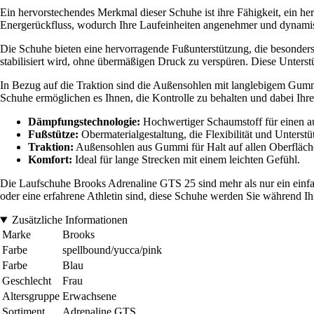
Ein hervorstechendes Merkmal dieser Schuhe ist ihre Fähigkeit, ein h
Energerückfluss, wodurch Ihre Laufeinheiten angenehmer und dynamisc
Die Schuhe bieten eine hervorragende Fußunterstützung, die besonders w
stabilisiert wird, ohne übermäßigen Druck zu verspüren. Diese Unterstü
In Bezug auf die Traktion sind die Außensohlen mit langlebigem Gummi
Schuhe ermöglichen es Ihnen, die Kontrolle zu behalten und dabei Ihre
Dämpfungstechnologie:
Hochwertiger Schaumstoff für einen a
Fußstütze:
Obermaterialgestaltung, die Flexibilität und Unterstü
Traktion:
Außensohlen aus Gummi für Halt auf allen Oberfläch
Komfort:
Ideal für lange Strecken mit einem leichten Gefühl.
Die Laufschuhe Brooks Adrenaline GTS 25 sind mehr als nur ein einfac
oder eine erfahrene Athletin sind, diese Schuhe werden Sie während I
Zusätzliche Informationen
Marke
Brooks
Farbe
spellbound/yucca/pink
Farbe
Blau
Geschlecht
Frau
Altersgruppe
Erwachsene
Sortiment
Adrenaline GTS