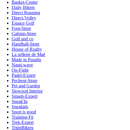
Basket-Center
Daily Bikers
Direct Running
Direct-Volley
Espace Golf
Foot-Store
Galopp-Store
Golf and co
Handball-Store
House of Rugby
La sellerie de Maé
Made in Paradis
Nauti-wave
On-Fight
Padel-Expert
Pecheur-Store
Pet and Garden
Slowood Interior
Smash-Expert
Sneak'In
Sneakids
Sport is good
Training-Fit
Trek-Expert
TripnBikers