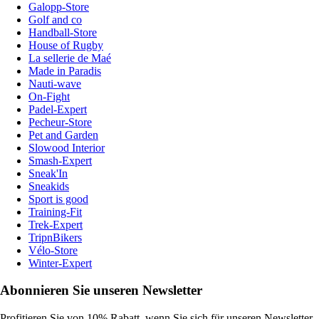
Galopp-Store
Golf and co
Handball-Store
House of Rugby
La sellerie de Maé
Made in Paradis
Nauti-wave
On-Fight
Padel-Expert
Pecheur-Store
Pet and Garden
Slowood Interior
Smash-Expert
Sneak'In
Sneakids
Sport is good
Training-Fit
Trek-Expert
TripnBikers
Vélo-Store
Winter-Expert
Abonnieren Sie unseren Newsletter
Profitieren Sie von 10% Rabatt, wenn Sie sich für unseren Newsletter