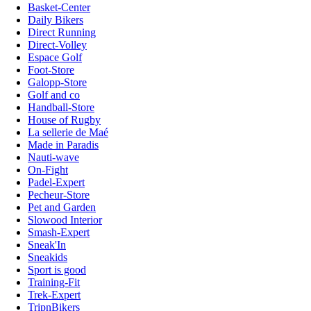
Basket-Center
Daily Bikers
Direct Running
Direct-Volley
Espace Golf
Foot-Store
Galopp-Store
Golf and co
Handball-Store
House of Rugby
La sellerie de Maé
Made in Paradis
Nauti-wave
On-Fight
Padel-Expert
Pecheur-Store
Pet and Garden
Slowood Interior
Smash-Expert
Sneak'In
Sneakids
Sport is good
Training-Fit
Trek-Expert
TripnBikers