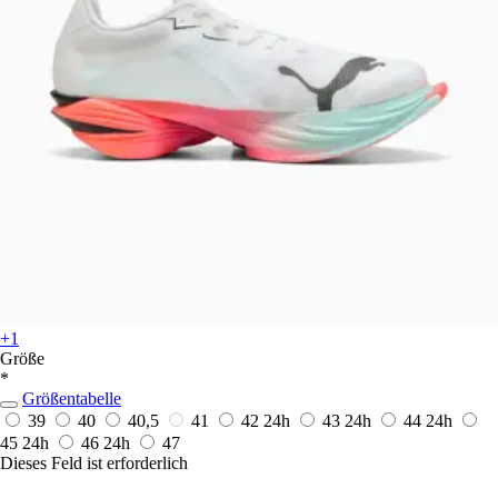
+1
Größe
*
Größentabelle
39
40
40,5
41
42
24h
43
24h
44
24h
45
24h
46
24h
47
Dieses Feld ist erforderlich