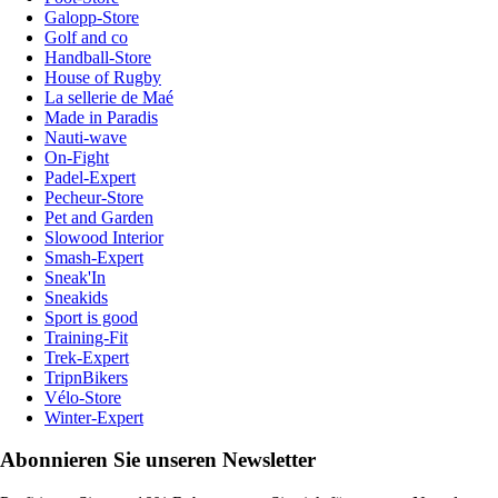
Galopp-Store
Golf and co
Handball-Store
House of Rugby
La sellerie de Maé
Made in Paradis
Nauti-wave
On-Fight
Padel-Expert
Pecheur-Store
Pet and Garden
Slowood Interior
Smash-Expert
Sneak'In
Sneakids
Sport is good
Training-Fit
Trek-Expert
TripnBikers
Vélo-Store
Winter-Expert
Abonnieren Sie unseren Newsletter