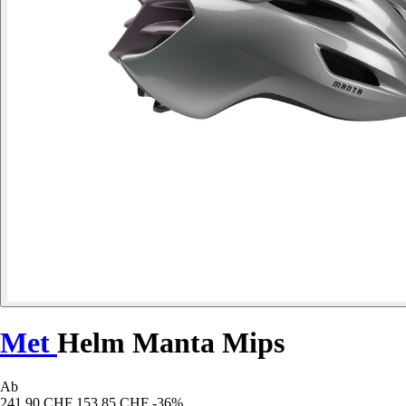
Met
Helm Manta Mips
Ab
241,90 CHF
153,85 CHF
-36%