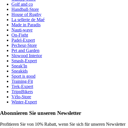
Golf and co
Handball-Store
House of Rugby
La sellerie de Maé
Made in Paradis
Nauti-wave
On-Fight
Padel-Expert
Pecheur-Store
Pet and Garden
Slowood Interior
Smash-Expert
Sneak'In
Sneakids
Sport is good
Training-Fit
Trek-Expert
TripnBikers
Vélo-Store
Winter-Expert
Abonnieren Sie unseren Newsletter
Profitieren Sie von 10% Rabatt, wenn Sie sich für unseren Newsletter