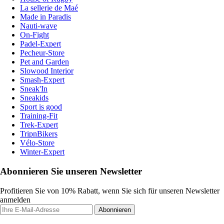
La sellerie de Maé
Made in Paradis
Nauti-wave
On-Fight
Padel-Expert
Pecheur-Store
Pet and Garden
Slowood Interior
Smash-Expert
Sneak'In
Sneakids
Sport is good
Training-Fit
Trek-Expert
TripnBikers
Vélo-Store
Winter-Expert
Abonnieren Sie unseren Newsletter
Profitieren Sie von 10% Rabatt, wenn Sie sich für unseren Newsletter
anmelden
Abonnieren