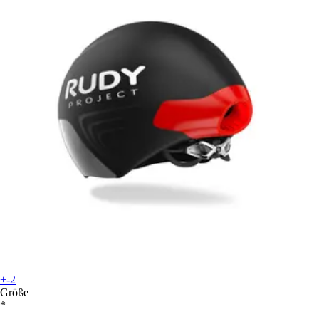
+-2
Größe
*