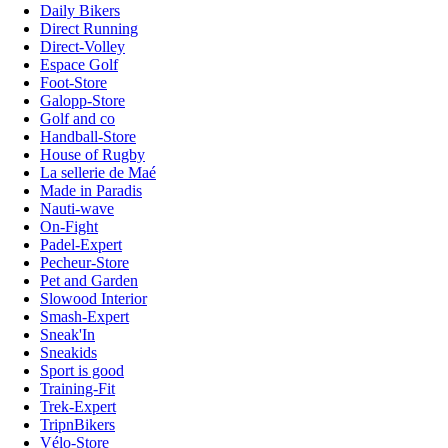
Daily Bikers
Direct Running
Direct-Volley
Espace Golf
Foot-Store
Galopp-Store
Golf and co
Handball-Store
House of Rugby
La sellerie de Maé
Made in Paradis
Nauti-wave
On-Fight
Padel-Expert
Pecheur-Store
Pet and Garden
Slowood Interior
Smash-Expert
Sneak'In
Sneakids
Sport is good
Training-Fit
Trek-Expert
TripnBikers
Vélo-Store