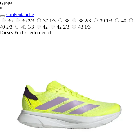
Größe
*
Größentabelle
36
36 2/3
37 1/3
38
38 2/3
39 1/3
40
40 2/3
41 1/3
42
42 2/3
43 1/3
Dieses Feld ist erforderlich