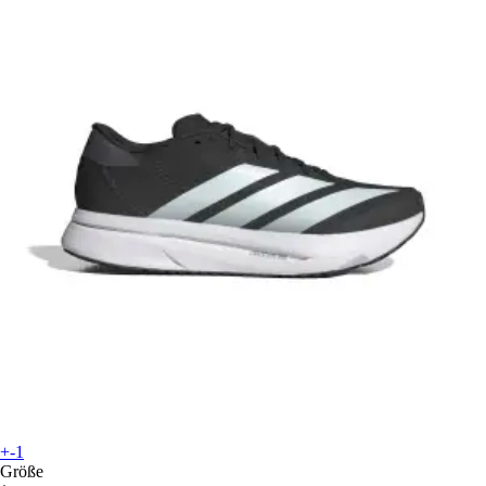
+-1
Größe