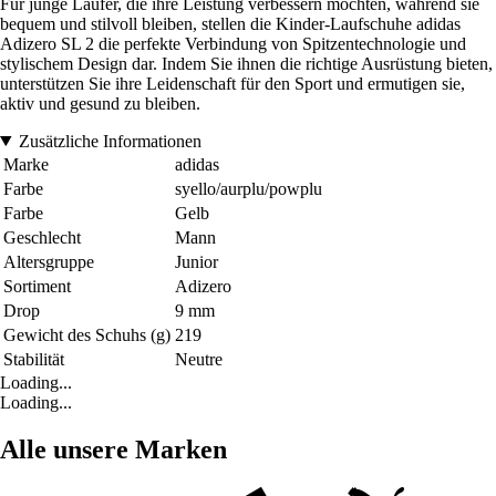
Für junge Läufer, die ihre Leistung verbessern möchten, während sie
bequem und stilvoll bleiben, stellen die Kinder-Laufschuhe adidas
Adizero SL 2 die perfekte Verbindung von Spitzentechnologie und
stylischem Design dar. Indem Sie ihnen die richtige Ausrüstung bieten,
unterstützen Sie ihre Leidenschaft für den Sport und ermutigen sie,
aktiv und gesund zu bleiben.
Zusätzliche Informationen
Marke
adidas
Farbe
syello/aurplu/powplu
Farbe
Gelb
Geschlecht
Mann
Altersgruppe
Junior
Sortiment
Adizero
Drop
9 mm
Gewicht des Schuhs (g)
219
Stabilität
Neutre
Loading...
Loading...
Alle unsere Marken