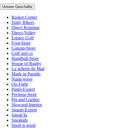
Unsere Geschäfte
Basket-Center
Daily Bikers
Direct Running
Direct-Volley
Espace Golf
Foot-Store
Galopp-Store
Golf and co
Handball-Store
House of Rugby
La sellerie de Maé
Made in Paradis
Nauti-wave
On-Fight
Padel-Expert
Pecheur-Store
Pet and Garden
Slowood Interior
Smash-Expert
Sneak'In
Sneakids
Sport is good