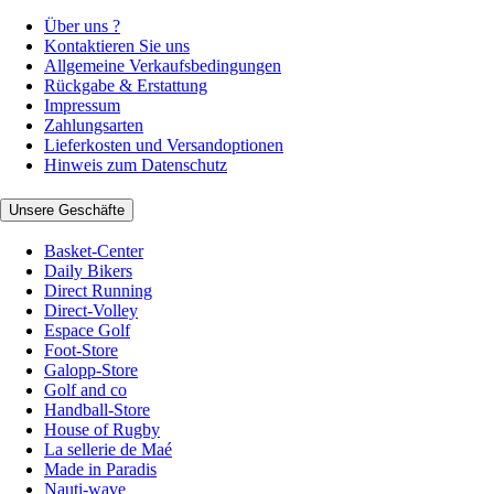
Über uns ?
Kontaktieren Sie uns
Allgemeine Verkaufsbedingungen
Rückgabe & Erstattung
Impressum
Zahlungsarten
Lieferkosten und Versandoptionen
Hinweis zum Datenschutz
Unsere Geschäfte
Basket-Center
Daily Bikers
Direct Running
Direct-Volley
Espace Golf
Foot-Store
Galopp-Store
Golf and co
Handball-Store
House of Rugby
La sellerie de Maé
Made in Paradis
Nauti-wave