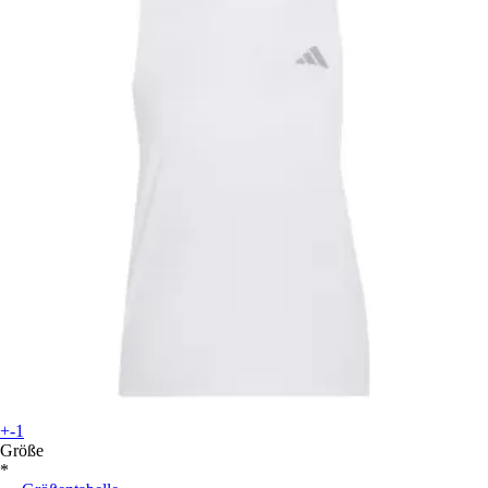
+-1
Größe
*