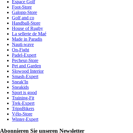
Espace Golf
Foot-Store
Galopp-Store
Golf and co
Handball-Store
House of Rugby
La sellerie de Maé
Made in Paradis
Nauti-wave
On-Fight
Padel-Expert
Pecheur-Store
Pet and Garden
Slowood Interior
Smash-Expert
Sneak'In
Sneakids
Sport is good
Training-Fit
Trek-Expert
TripnBikers
Vélo-Store
Winter-Expert
Abonnieren Sie unseren Newsletter