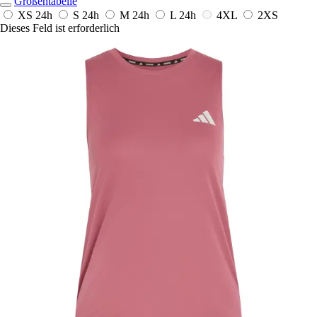
Größentabelle
XS
24h
S
24h
M
24h
L
24h
4XL
2XS
Dieses Feld ist erforderlich