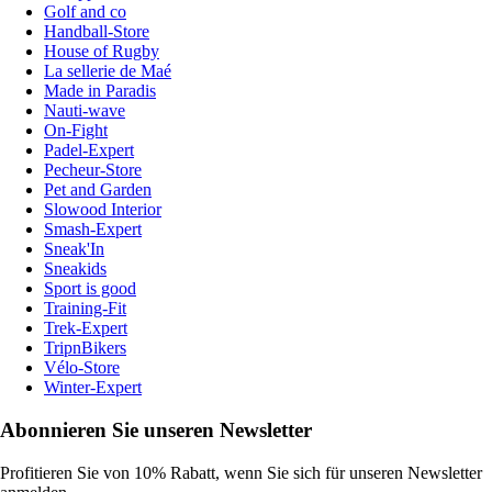
Golf and co
Handball-Store
House of Rugby
La sellerie de Maé
Made in Paradis
Nauti-wave
On-Fight
Padel-Expert
Pecheur-Store
Pet and Garden
Slowood Interior
Smash-Expert
Sneak'In
Sneakids
Sport is good
Training-Fit
Trek-Expert
TripnBikers
Vélo-Store
Winter-Expert
Abonnieren Sie unseren Newsletter
Profitieren Sie von 10% Rabatt, wenn Sie sich für unseren Newsletter