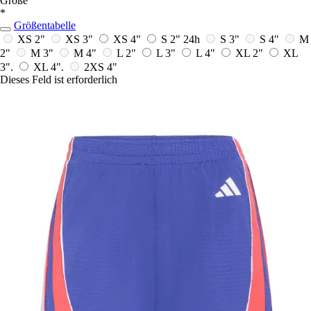
Größe
*
Größentabelle
XS 2"
XS 3"
XS 4"
S 2"
24h
S 3"
S 4"
M
2"
M 3"
M 4"
L 2"
L 3"
L 4"
XL 2"
XL
3".
XL 4".
2XS 4"
Dieses Feld ist erforderlich