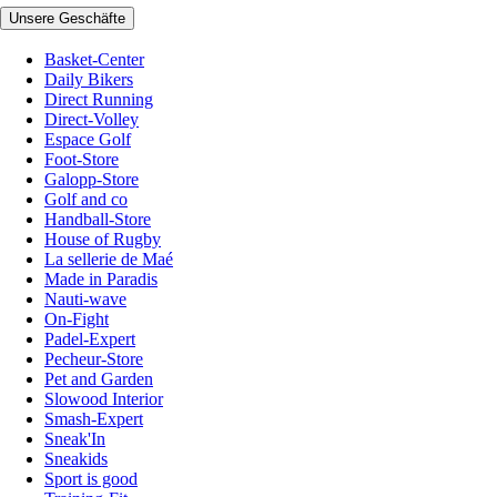
Unsere Geschäfte
Basket-Center
Daily Bikers
Direct Running
Direct-Volley
Espace Golf
Foot-Store
Galopp-Store
Golf and co
Handball-Store
House of Rugby
La sellerie de Maé
Made in Paradis
Nauti-wave
On-Fight
Padel-Expert
Pecheur-Store
Pet and Garden
Slowood Interior
Smash-Expert
Sneak'In
Sneakids
Sport is good