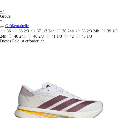
+4
Größe
*
Größentabelle
36
36 2/3
37 1/3
24h
38
24h
38 2/3
24h
39 1/3
24h
40
24h
40 2/3
41 1/3
42
43 1/3
Dieses Feld ist erforderlich