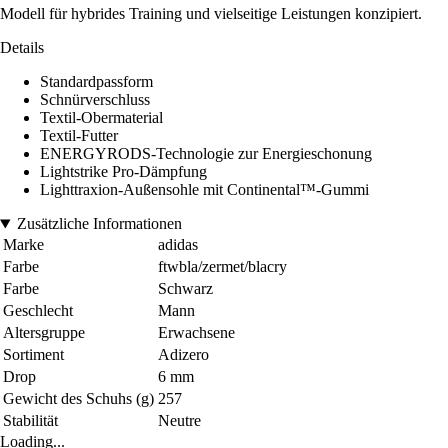
Modell für hybrides Training und vielseitige Leistungen konzipiert.
Details
Standardpassform
Schnürverschluss
Textil-Obermaterial
Textil-Futter
ENERGYRODS-Technologie zur Energieschonung
Lightstrike Pro-Dämpfung
Lighttraxion-Außensohle mit Continental™-Gummi
Zusätzliche Informationen
Marke
adidas
Farbe
ftwbla/zermet/blacry
Farbe
Schwarz
Geschlecht
Mann
Altersgruppe
Erwachsene
Sortiment
Adizero
Drop
6 mm
Gewicht des Schuhs (g)
257
Stabilität
Neutre
Loading...