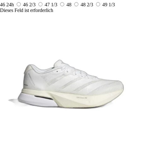
46
24h
46 2/3
47 1/3
48
48 2/3
49 1/3
Dieses Feld ist erforderlich