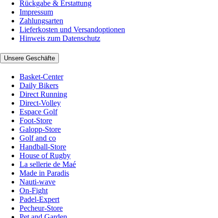
Rückgabe & Erstattung
Impressum
Zahlungsarten
Lieferkosten und Versandoptionen
Hinweis zum Datenschutz
Unsere Geschäfte
Basket-Center
Daily Bikers
Direct Running
Direct-Volley
Espace Golf
Foot-Store
Galopp-Store
Golf and co
Handball-Store
House of Rugby
La sellerie de Maé
Made in Paradis
Nauti-wave
On-Fight
Padel-Expert
Pecheur-Store
Pet and Garden