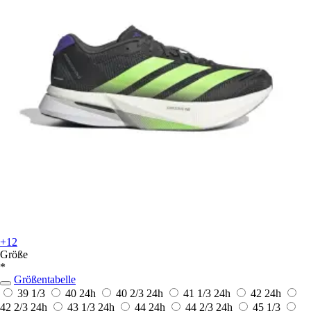
+12
Größe
*
Größentabelle
39 1/3
40
24h
40 2/3
24h
41 1/3
24h
42
24h
42 2/3
24h
43 1/3
24h
44
24h
44 2/3
24h
45 1/3