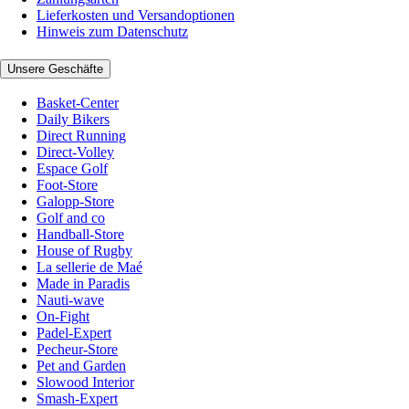
Lieferkosten und Versandoptionen
Hinweis zum Datenschutz
Unsere Geschäfte
Basket-Center
Daily Bikers
Direct Running
Direct-Volley
Espace Golf
Foot-Store
Galopp-Store
Golf and co
Handball-Store
House of Rugby
La sellerie de Maé
Made in Paradis
Nauti-wave
On-Fight
Padel-Expert
Pecheur-Store
Pet and Garden
Slowood Interior
Smash-Expert