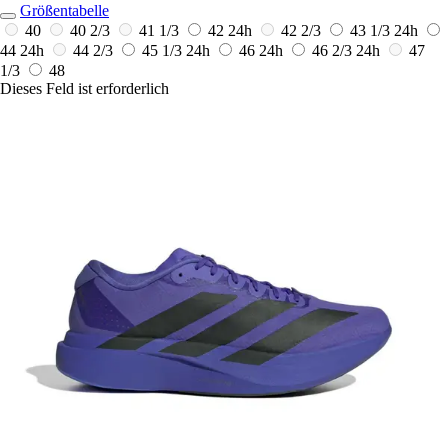
Größentabelle
40
40 2/3
41 1/3
42
24h
42 2/3
43 1/3
24h
44
24h
44 2/3
45 1/3
24h
46
24h
46 2/3
24h
47
1/3
48
Dieses Feld ist erforderlich