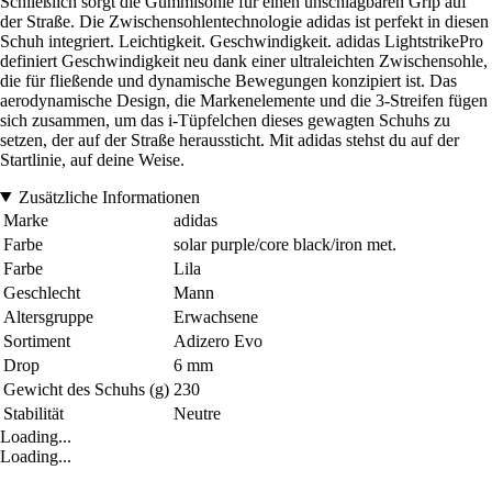
Schließlich sorgt die Gummisohle für einen unschlagbaren Grip auf
der Straße. Die Zwischensohlentechnologie adidas ist perfekt in diesen
Schuh integriert. Leichtigkeit. Geschwindigkeit. adidas LightstrikePro
definiert Geschwindigkeit neu dank einer ultraleichten Zwischensohle,
die für fließende und dynamische Bewegungen konzipiert ist. Das
aerodynamische Design, die Markenelemente und die 3-Streifen fügen
sich zusammen, um das i-Tüpfelchen dieses gewagten Schuhs zu
setzen, der auf der Straße heraussticht. Mit adidas stehst du auf der
Startlinie, auf deine Weise.
Zusätzliche Informationen
Marke
adidas
Farbe
solar purple/core black/iron met.
Farbe
Lila
Geschlecht
Mann
Altersgruppe
Erwachsene
Sortiment
Adizero Evo
Drop
6 mm
Gewicht des Schuhs (g)
230
Stabilität
Neutre
Loading...
Loading...