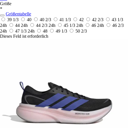
Größe
*
Größentabelle
39 1/3
40
40 2/3
41 1/3
42
42 2/3
43 1/3
24h
44
24h
44 2/3
24h
45 1/3
24h
46
24h
46 2/3
24h
47 1/3
24h
48
49 1/3
50 2/3
Dieses Feld ist erforderlich