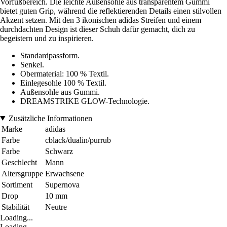
Vorfußbereich. Die leichte Außensohle aus transparentem Gummi
bietet guten Grip, während die reflektierenden Details einen stilvollen
Akzent setzen. Mit den 3 ikonischen adidas Streifen und einem
durchdachten Design ist dieser Schuh dafür gemacht, dich zu
begeistern und zu inspirieren.
Standardpassform.
Senkel.
Obermaterial: 100 % Textil.
Einlegesohle 100 % Textil.
Außensohle aus Gummi.
DREAMSTRIKE GLOW-Technologie.
Zusätzliche Informationen
Marke
adidas
Farbe
cblack/dualin/purrub
Farbe
Schwarz
Geschlecht
Mann
Altersgruppe
Erwachsene
Sortiment
Supernova
Drop
10 mm
Stabilität
Neutre
Loading...
Loading...