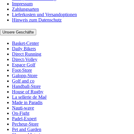
Impressum
Zahlungsarten
Lieferkosten und Versandoptionen
Hinweis zum Datenschutz
Unsere Geschäfte
Basket-Center
Daily Bikers
Direct Running
Direct-Volley
Espace Golf
Foot-Store
Galopp-Store
Golf and co
Handball-Store
House of Rugby
La sellerie de Maé
Made in Paradis
Nauti-wave
On-Fight
Padel-Expert
Pecheur-Store
Pet and Garden