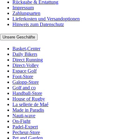
Rückgabe & Erstattung
Impressum
Zahlungsarten
Lieferkosten und Versandoptionen
Hinweis zum Datenschutz
Unsere Geschäfte
Basket-Center
Daily Bikers
Direct Running
Direct-Volley
Espace Golf
Foot-Store
Galopp-Store
Golf and co
Handball-Store
House of Rugby
La sellerie de Maé
Made in Paradis
Nauti-wave
On-Fight
Padel-Expert
Pecheur-Store
Pet and Garden