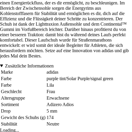
einen Energierückfluss, der es dir ermöglicht, zu beschleunigen. Im
Bereich der Zwischensohle sorgen die Energyrims aus
Kohlenstofffasern für Stabilität und ermöglichen es dir, dich auf die
Effizienz und die Flüssigkeit deiner Schritte zu konzentrieren. Der
Schuh ist dank der Lighttraxion Außensohle und dem Continental™
Gummi im Vorfußbereich leichter. Darüber hinaus profitierst du von
einer besseren Traktion: damit bist du während deines Laufs perfekt
komfortabel. Dieser Laufschuh wurde für Straßenmarathons
entwickelt: er wird somit der ideale Begleiter für Athleten, die sich
herausfordern möchten. Setze auf eine Innovation von adidas und gib
jedes Mal dein Bestes.
Zusätzliche Informationen
Marke
adidas
Farbe
purple tint/Solar Purple/signal green
Farbe
Lila
Geschlecht
Frau
Altersgruppe
Erwachsene
Sortiment
Adizero Adios
Drop
5 mm
Gewicht des Schuhs (g)
174
Stabilität
Neutre
Loading...