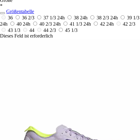
Größe
*
Größentabelle
36
36 2/3
37 1/3
24h
38
24h
38 2/3
24h
39 1/3
24h
40
24h
40 2/3
24h
41 1/3
24h
42
24h
42 2/3
43 1/3
44
44 2/3
45 1/3
Dieses Feld ist erforderlich