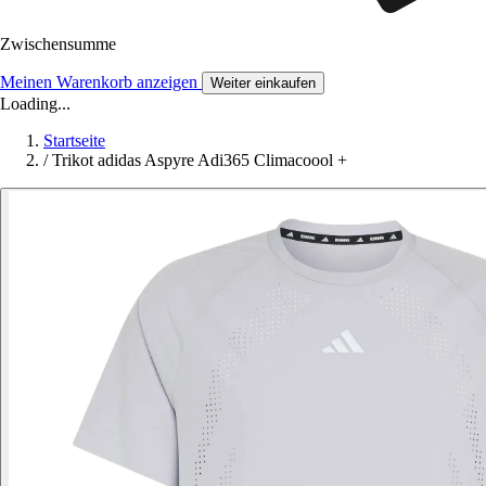
Zwischensumme
Meinen Warenkorb anzeigen
Weiter einkaufen
Loading...
Startseite
/
Trikot adidas Aspyre Adi365 Climacoool +