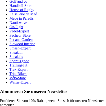
Golf and co
Handball-Store
House of Rugby
La sellerie de Maé
Made in Paradis
Nauti-wave
On-Fight
Padel-Expert
Pecheur-Store
Pet and Garden
Slowood Interior
Smash-Expert
Sneak'In
Sneakids
Sport is good
Training-Fit
Trek-Expert
TripnBikers
Vélo-Store
Winter-Expert
Abonnieren Sie unseren Newsletter
Profitieren Sie von 10% Rabatt, wenn Sie sich für unseren Newsletter
anmelden