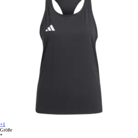
+1
Größe
*