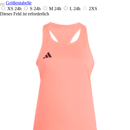
Größentabelle
XS
24h
S
24h
M
24h
L
24h
2XS
Dieses Feld ist erforderlich