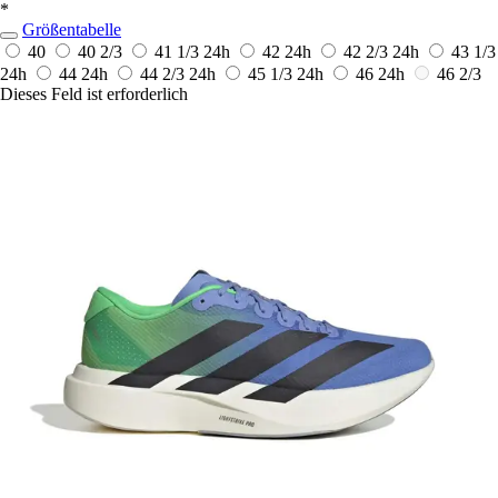
*
Größentabelle
40
40 2/3
41 1/3
24h
42
24h
42 2/3
24h
43 1/3
24h
44
24h
44 2/3
24h
45 1/3
24h
46
24h
46 2/3
Dieses Feld ist erforderlich