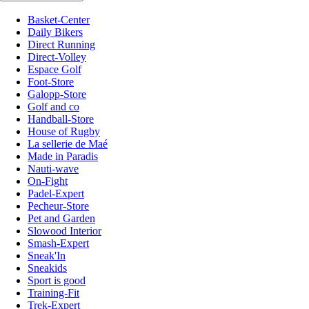
Basket-Center
Daily Bikers
Direct Running
Direct-Volley
Espace Golf
Foot-Store
Galopp-Store
Golf and co
Handball-Store
House of Rugby
La sellerie de Maé
Made in Paradis
Nauti-wave
On-Fight
Padel-Expert
Pecheur-Store
Pet and Garden
Slowood Interior
Smash-Expert
Sneak'In
Sneakids
Sport is good
Training-Fit
Trek-Expert