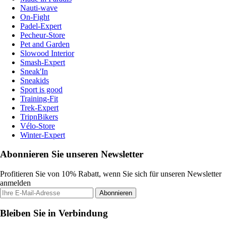
Nauti-wave
On-Fight
Padel-Expert
Pecheur-Store
Pet and Garden
Slowood Interior
Smash-Expert
Sneak'In
Sneakids
Sport is good
Training-Fit
Trek-Expert
TripnBikers
Vélo-Store
Winter-Expert
Abonnieren Sie unseren Newsletter
Profitieren Sie von 10% Rabatt, wenn Sie sich für unseren Newsletter
anmelden
Abonnieren
Bleiben Sie in Verbindung