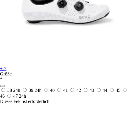
+-2
Größe
*
38
24h
39
24h
40
41
42
43
44
45
46
47
24h
Dieses Feld ist erforderlich