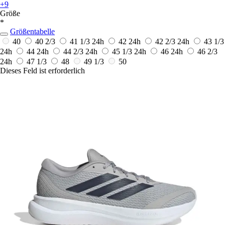
+9
Größe
*
Größentabelle
40
40 2/3
41 1/3
24h
42
24h
42 2/3
24h
43 1/3
24h
44
24h
44 2/3
24h
45 1/3
24h
46
24h
46 2/3
24h
47 1/3
48
49 1/3
50
Dieses Feld ist erforderlich