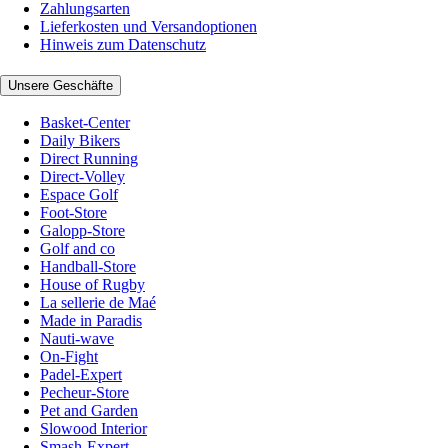
Zahlungsarten
Lieferkosten und Versandoptionen
Hinweis zum Datenschutz
Unsere Geschäfte
Basket-Center
Daily Bikers
Direct Running
Direct-Volley
Espace Golf
Foot-Store
Galopp-Store
Golf and co
Handball-Store
House of Rugby
La sellerie de Maé
Made in Paradis
Nauti-wave
On-Fight
Padel-Expert
Pecheur-Store
Pet and Garden
Slowood Interior
Smash-Expert