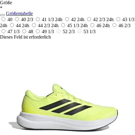
Größe
*
Größentabelle
40
40 2/3
41 1/3
24h
42
24h
42 2/3
24h
43 1/3
24h
44
24h
44 2/3
24h
45 1/3
24h
46
24h
46 2/3
47 1/3
48
49 1/3
52 2/3
53 1/3
Dieses Feld ist erforderlich