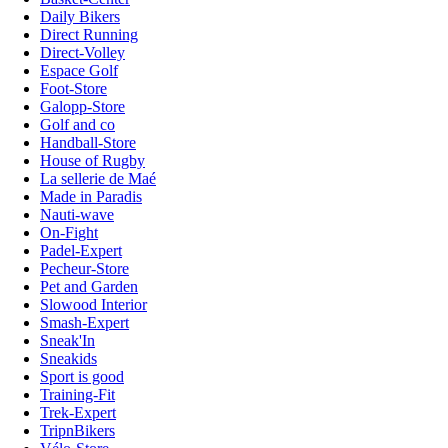
Daily Bikers
Direct Running
Direct-Volley
Espace Golf
Foot-Store
Galopp-Store
Golf and co
Handball-Store
House of Rugby
La sellerie de Maé
Made in Paradis
Nauti-wave
On-Fight
Padel-Expert
Pecheur-Store
Pet and Garden
Slowood Interior
Smash-Expert
Sneak'In
Sneakids
Sport is good
Training-Fit
Trek-Expert
TripnBikers