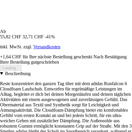
Ab
55,82 CHF
32,71 CHF
-41%
inkl. MwSt. zzgl.
Versandkosten
+1,64 CHF
für Ihre nächste Bestellung geschenkt
Nach Bestätigung
Ihrer Bestellung gutgeschrieben
Loading...
Beschreibung
Reste konzentriert den ganzen Tag über mit dem adidas Runfalcon 6
Cloudfoam Laufschuh. Entworfen für regelmäßige Leistungen im
Alltag, begleitet er dich bei deinen Morgenläufen und deinen täglichen
Aktivitäten mit einem ausgewogenen und zuverlässigen Gefühl. Das
Obermaterial aus Textil und Synthetik sorgt für Leichtigkeit und
Atmungsaktivität. Die Cloudfoam-Dämpfung bietet ein komfortables
Gefühl vom ersten Kontakt an und bei jedem Schritt, für ein ultra-
weiches Gehen mit zusätzlicher Dämpfung. Die Außensohle aus
robustem Gummi ermöglicht konstanten Grip auf der Straße. Mit den 3
Streifen adidas bleibt der Schuh im Sportbereich verankert, während er