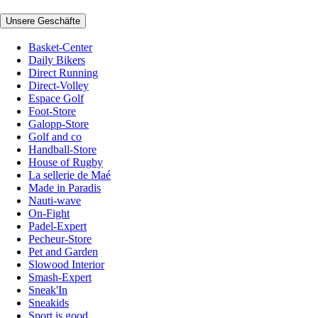
Unsere Geschäfte
Basket-Center
Daily Bikers
Direct Running
Direct-Volley
Espace Golf
Foot-Store
Galopp-Store
Golf and co
Handball-Store
House of Rugby
La sellerie de Maé
Made in Paradis
Nauti-wave
On-Fight
Padel-Expert
Pecheur-Store
Pet and Garden
Slowood Interior
Smash-Expert
Sneak'In
Sneakids
Sport is good