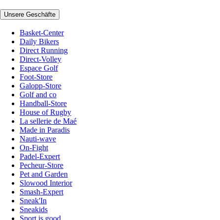
Unsere Geschäfte
Basket-Center
Daily Bikers
Direct Running
Direct-Volley
Espace Golf
Foot-Store
Galopp-Store
Golf and co
Handball-Store
House of Rugby
La sellerie de Maé
Made in Paradis
Nauti-wave
On-Fight
Padel-Expert
Pecheur-Store
Pet and Garden
Slowood Interior
Smash-Expert
Sneak'In
Sneakids
Sport is good